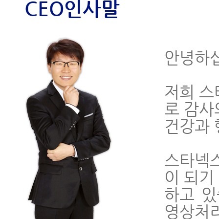
CEO인사말
안녕하
저희 스
로 감사
건강과 
스타넥스
이 되기
하고 있
영상처리