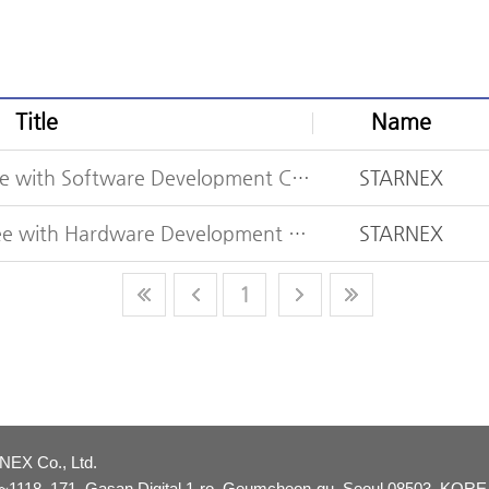
Title
Name
Job opening for Employee with Software Development Career
STARNEX
Job Opening for Employee with Hardware Development Career
STARNEX
1
EX Co., Ltd.
~1118, 171, Gasan Digital 1-ro, Geumcheon-gu, Seoul 08503, KOR