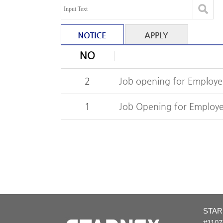
NO
2
1
STARN
#1107