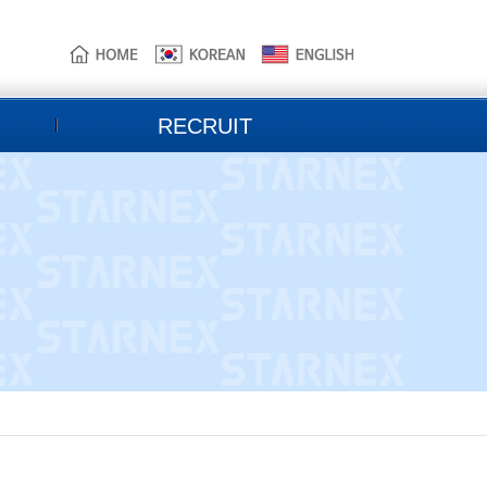
본
주
하
문
메
단
으
뉴
홈
로
로
페
바
바
이
로
로
지
RECRUIT
가
가
정
기
기
보
바
로
가
기